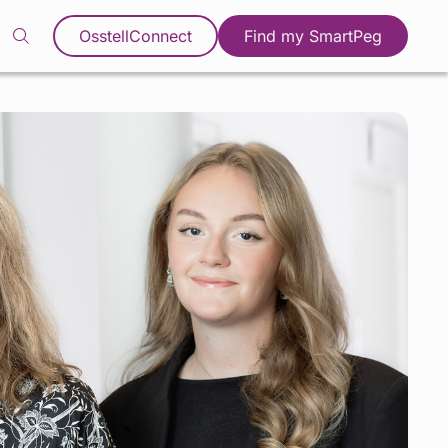
OsstellConnect
Find my SmartPeg