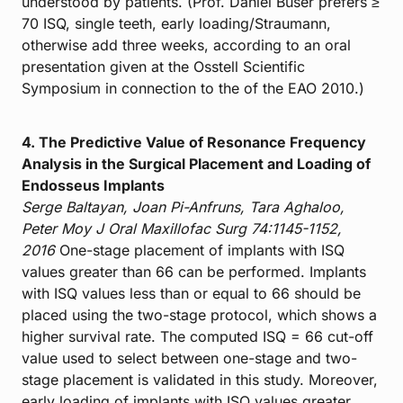
understood by patients. (Prof. Daniel Buser prefers ≥
70 ISQ, single teeth, early loading/Straumann,
otherwise add three weeks, according to an oral
presentation given at the Osstell Scientific
Symposium in connection to the of the EAO 2010.)
4. The Predictive Value of Resonance Frequency
Analysis in the Surgical Placement and Loading of
Endosseus Implants
Serge Baltayan, Joan Pi-Anfruns, Tara Aghaloo,
Peter Moy J Oral Maxillofac Surg 74:1145-1152,
2016
One-stage placement of implants with ISQ
values greater than 66 can be performed. Implants
with ISQ values less than or equal to 66 should be
placed using the two-stage protocol, which shows a
higher survival rate. The computed ISQ = 66 cut-off
value used to select between one-stage and two-
stage placement is validated in this study. Moreover,
early loading of implants with ISQ values greater