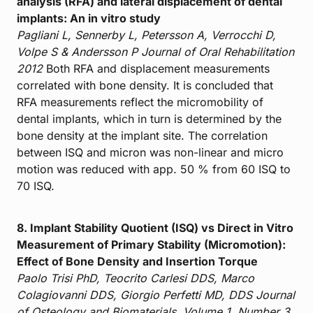
analysis (RFA) and lateral displacement of dental
implants: An in vitro study
Pagliani L, Sennerby L, Petersson A, Verrocchi D,
Volpe S & Andersson P
Journal of Oral Rehabilitation
2012
Both RFA and displacement measurements
correlated with bone density. It is concluded that
RFA measurements reflect the micromobility of
dental implants, which in turn is determined by the
bone density at the implant site. The correlation
between ISQ and micron was non-linear and micro
motion was reduced with app. 50 % from 60 ISQ to
70 ISQ.
8. Implant Stability Quotient (ISQ) vs Direct in Vitro
Measurement of Primary Stability (Micromotion):
Effect of Bone Density and Insertion Torque
Paolo Trisi PhD, Teocrito Carlesi DDS, Marco
Colagiovanni DDS, Giorgio Perfetti MD, DDS
Journal
of Osteology and Biomaterials, Volume 1, Number 3,