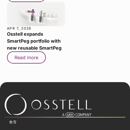
APR 7, 2026
Osstell expands
SmartPeg portfolio with
new reusable SmartPeg
Read more
教育