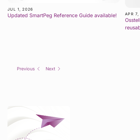
JUL 1, 2026
APR 7,
Updated SmartPeg Reference Guide available!
Osstel
reusa
Previous
Next