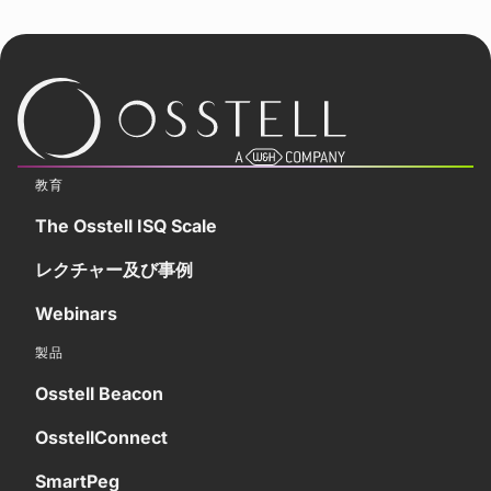
教育
The Osstell ISQ Scale
レクチャー及び事例
Webinars
製品
Osstell Beacon
OsstellConnect
SmartPeg