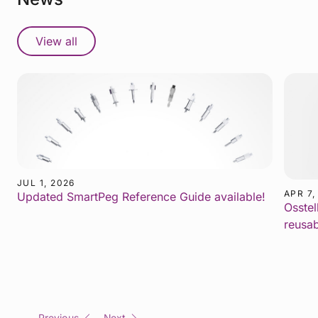
View all
JUL 1, 2026
APR 7,
Updated SmartPeg Reference Guide available!
Osstel
reusa