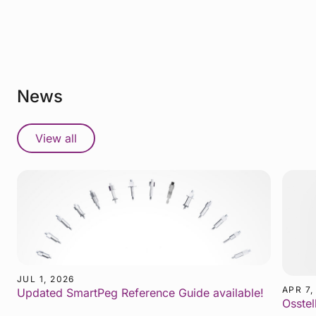
News
View all
JUL 1, 2026
APR 7,
Updated SmartPeg Reference Guide available!
Osstel