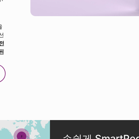
을
선
전
된
손쉽게 SmartP