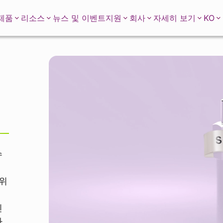
KO
제품
리소스
뉴스 및 이벤트
지원
회사
자세히 보기
수
 위
신
.