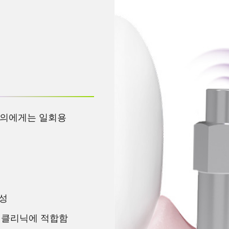
상의에게는 일회용
성
 클리닉에 적합함