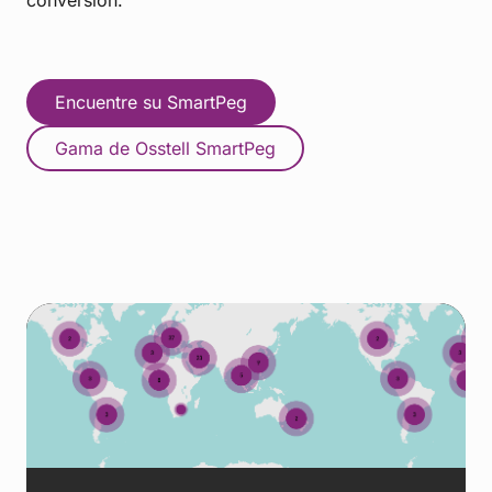
conversión.
Encuentre su SmartPeg
Gama de Osstell SmartPeg