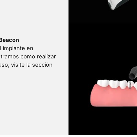
l Beacon
l implante en
stramos como realizar
so, visite la sección