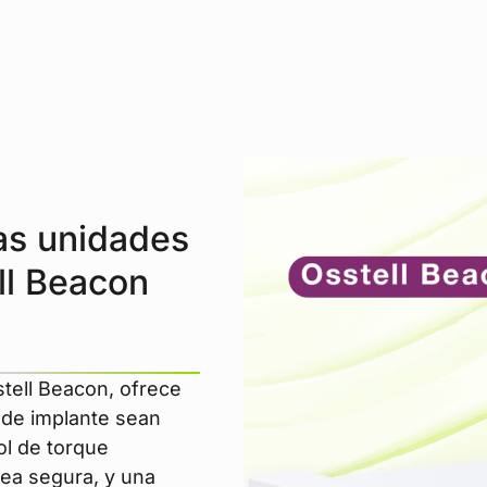
las unidades
ll Beacon
tell Beacon, ofrece
 de implante sean
ol de torque
sea segura, y una