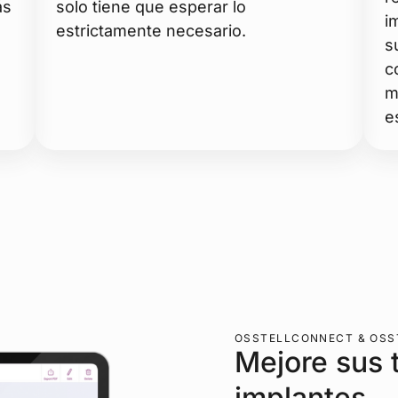
ás
solo tiene que esperar lo
i
estrictamente necesario.
s
c
m
e
OSSTELLCONNECT & OSS
Mejore sus 
implantes