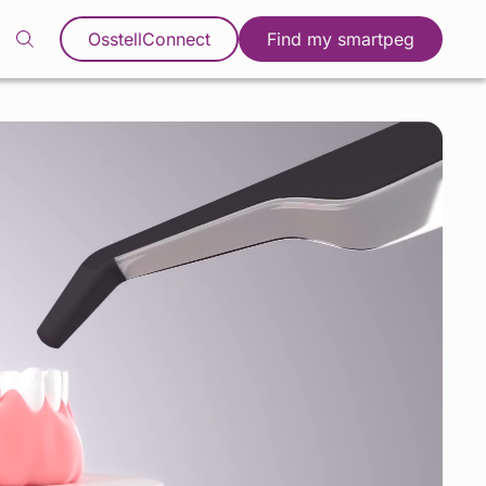
OsstellConnect
Find my smartpeg