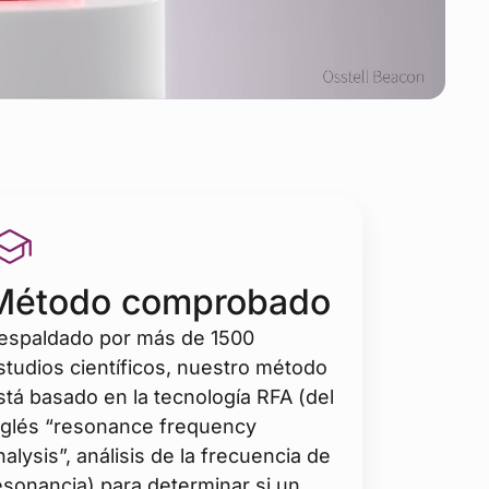
Método comprobado
espaldado por más de 1500
studios científicos, nuestro método
stá basado en la tecnología RFA (del
nglés “resonance frequency
nalysis”, análisis de la frecuencia de
esonancia) para determinar si un