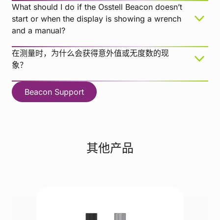
What should I do if the Osstell Beacon doesn’t
start or when the display is showing a wrench
and a manual?
在测量时，为什么会获得意外值或无度数的现
象？
Beacon Support
其他产品