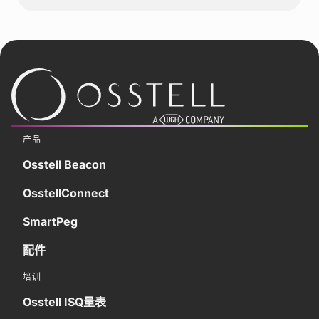
产品
Osstell Beacon
OsstellConnect
SmartPeg
配件
培训
Osstell ISQ量表