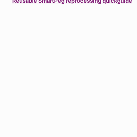
Reusable SmartPeg reprocessing quickguide