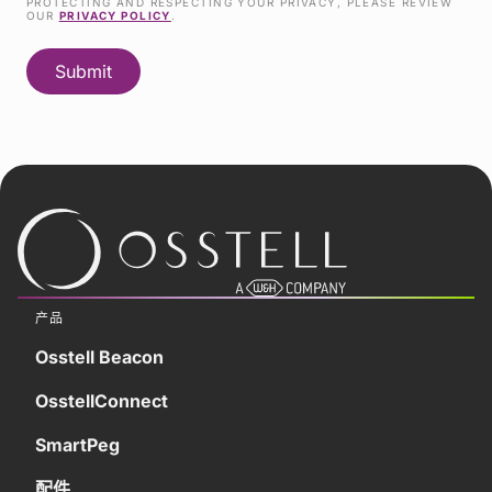
PROTECTING AND RESPECTING YOUR PRIVACY, PLEASE REVIEW
OUR
PRIVACY POLICY
.
产品
Osstell Beacon
OsstellConnect
SmartPeg
配件