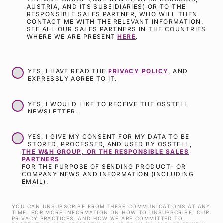
AUSTRIA, AND ITS SUBSIDIARIES) OR TO THE
RESPONSIBLE SALES PARTNER, WHO WILL THEN
CONTACT ME WITH THE RELEVANT INFORMATION.
SEE ALL OUR SALES PARTNERS IN THE COUNTRIES
WHERE WE ARE PRESENT
HERE
.
YES, I HAVE READ THE
PRIVACY POLICY
, AND
EXPRESSLY AGREE TO IT.
YES, I WOULD LIKE TO RECEIVE THE OSSTELL
NEWSLETTER.
YES, I GIVE MY CONSENT FOR MY DATA TO BE
STORED, PROCESSED, AND USED BY OSSTELL,
THE W&H GROUP, OR THE RESPONSIBLE SALES
PARTNERS
FOR THE PURPOSE OF SENDING PRODUCT- OR
COMPANY NEWS AND INFORMATION (INCLUDING
EMAIL).
YOU CAN UNSUBSCRIBE FROM THESE COMMUNICATIONS AT ANY
TIME. FOR MORE INFORMATION ON HOW TO UNSUBSCRIBE, OUR
PRIVACY PRACTICES, AND HOW WE ARE COMMITTED TO