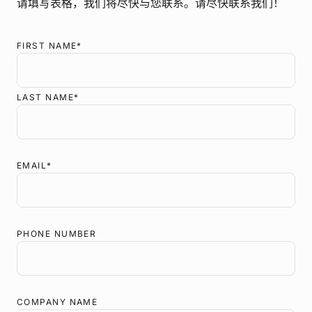
请填写表格，我们将尽快与您联系。请尽快联系我们！
Enzol
PremiumPlus：183-2 X 光传感器隔离套，尺寸 2
FIRST NAME
*
LAST NAME
*
EMAIL
*
此处
PHONE NUMBER
COMPANY NAME