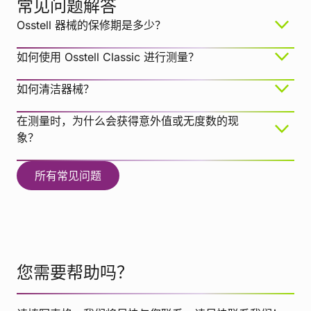
常见问题解答
Osstell 器械的保修期是多少？
如何使用 Osstell Classic 进行测量？
如何清洁器械？
在测量时，为什么会获得意外值或无度数的现
象？
所有常见问题
BePro 消毒湿巾，REF 19500102，
您需要帮助吗？
www.wh.com（可通过 W&H Sterilization 订购）
TIDIShield，商品号：20808、20987。
Medizime LF
tidiproducts.com