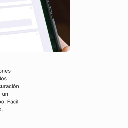
iones
los
curación
e un
o. Fácil
s.