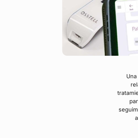
Una 
re
tratami
par
seguimi
a