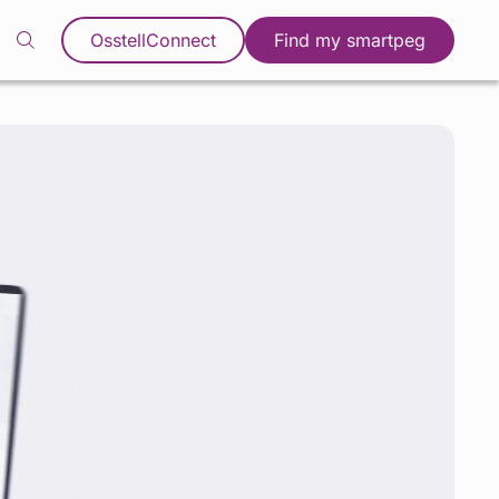
OsstellConnect
Find my smartpeg