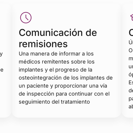
Comunicación de
remisiones
Ú
O
 y
Una manera de informar a los
m
o
médicos remitentes sobre los
u
me
implantes y el progreso de la
ó
osteointegración de los implantes de
E
un paciente y proporcionar una vía
d
de inspección para continuar con el
p
seguimiento del tratamiento
a