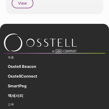
View
제품
Osstell Beacon
OsstellConnect
SmartPeg
액세서리
교육