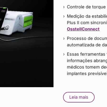
Controle de torque
Medição da estabil
Plus II com sincro
OsstellConnect
Processo de docume
automatizada de da
Essas ferramentas 
informações abrang
médicos tomem dec
implantes previsív
Leia mais