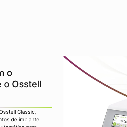
m o
 o Osstell
sstell Classic,
ntos de implante