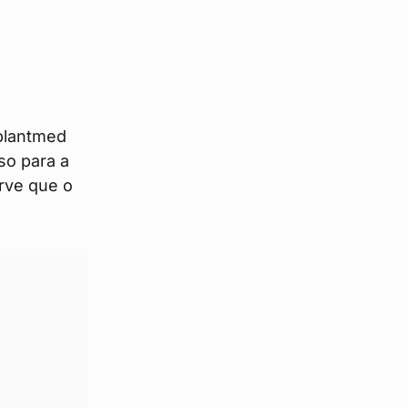
plantmed
so para a
erve que o