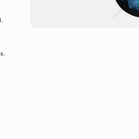
s
I.
s.