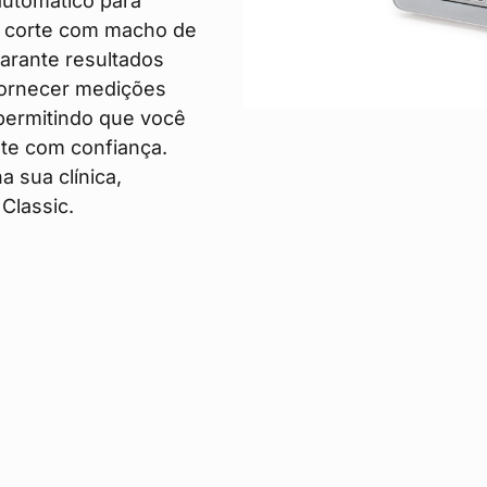
automático para
e corte com macho de
garante resultados
 fornecer medições
 permitindo que você
nte com confiança.
 sua clínica,
Classic.