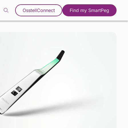
OsstellConnect
Find my SmartPeg