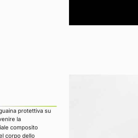
guaina protettiva su
venire la
iale composito
el corpo dello