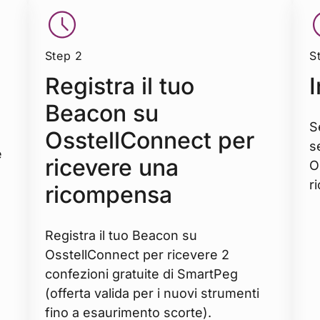
Step 2
S
Registra il tuo
I
Beacon su
S
OsstellConnect per
s
e
ricevere una
O
r
ricompensa
Registra il tuo Beacon su
OsstellConnect per ricevere 2
confezioni gratuite di SmartPeg
(offerta valida per i nuovi strumenti
fino a esaurimento scorte).