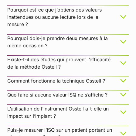
Pourquoi est-ce que j’obtiens des valeurs
inattendues ou aucune lecture lors de la
mesure ?
Pourquoi dois-je prendre deux mesures à la
même occasion ?
Lingettes désinfectantes BePro, RÉF 19500102,
www.wh.com (à commander auprès de W&H
Existe-t-il des études qui prouvent l’efficacité
Sterilization)
de la méthode Osstell ?
Medizime LF
Comment fonctionne la technique Osstell ?
Enzol
Que faire si aucune valeur ISQ ne s’affiche ?
L’utilisation de l’instrument Osstell a-t-elle un
impact sur l’implant ?
TIDIShield, référence : 20808, référence :
Puis-je mesurer l’ISQ sur un patient portant un
20987.
tidiproducts.com