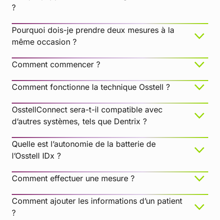
?
traitement uniquement.
Assurez-vous que le SmartPeg est correctement
Pourquoi dois-je prendre deux mesures à la
positionné sur l’implant et qu’il n’est pas en contact
même occasion ?
avec les tissus environnants, car cela pourrait
empêcher une détection précise du signal et
Comment commencer ?
entraîner l’absence de valeur ISQ ou l’affichage
d’une valeur erronée.
Comment fonctionne la technique Osstell ?
OsstellConnect sera-t-il compatible avec
Interférence électromagnétique
d’autres systèmes, tels que Dentrix ?
Quelle est l’autonomie de la batterie de
l’Osstell IDx ?
Comment effectuer une mesure ?
Comment ajouter les informations d’un patient
?