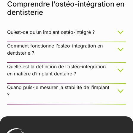
Comprendre l’ostéo-intégration en
Amortissement par les tissus mous
dentisterie
Qu’est-ce qu’un implant ostéo-intégré ?
La plateforme de l’implant n’est pas propre
Comment fonctionne l’ostéo-intégration en
dentisterie ?
Quelle est la définition de l’ostéo-intégration
en matière d’implant dentaire ?
Le SmartPeg est usagé ou endommagé
Si vous utilisez un SmartPeg réutilisable, assurez-
Quand puis-je mesurer la stabilité de l’implant
vous qu’il a été inspecté avant son utilisation et
?
que les 20 cycles de traitement n’ont pas été
dépassés. Un SmartPeg réutilisable usé, tordu ou
dont les filetages sont endommagés ne vibrera
pas correctement, et l’appareil risque de ne pas
pouvoir enregistrer de mesure.