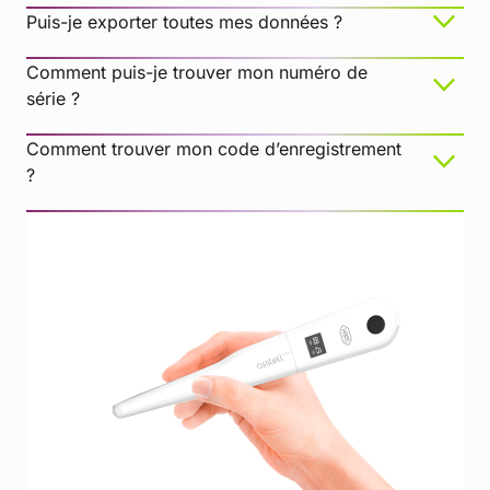
empêcher une détection précise du signal et
Puis-je exporter toutes mes données ?
entraîner l’absence de valeur ISQ ou l’affichage
d’une valeur erronée.
Comment puis-je trouver mon numéro de
série ?
Interférence électromagnétique
Comment trouver mon code d’enregistrement
?
S’il s’agit de la première mesure, créez un