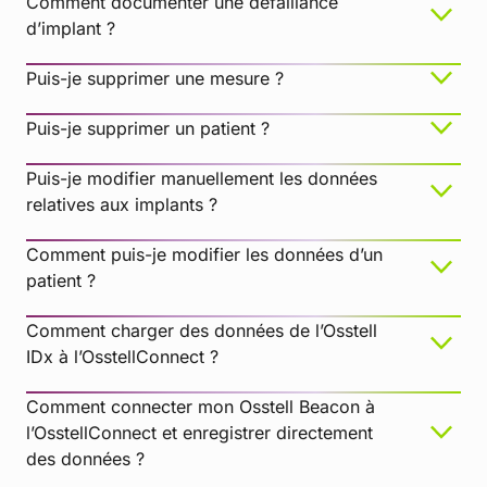
Comment documenter une défaillance
La plateforme de l’implant n’est pas propre
d’implant ?
Puis-je supprimer une mesure ?
Puis-je supprimer un patient ?
Le SmartPeg est usagé ou endommagé
Si vous utilisez un SmartPeg réutilisable, assurez-
Puis-je modifier manuellement les données
vous qu’il a été inspecté avant son utilisation et
relatives aux implants ?
que les 20 cycles de traitement n’ont pas été
dépassés. Un SmartPeg réutilisable usé, tordu ou
Comment puis-je modifier les données d’un
dont les filetages sont endommagés ne vibrera
patient ?
pas correctement, et l’appareil risque de ne pas
pouvoir enregistrer de mesure.
Comment charger des données de l’Osstell
Un SmartPeg à usage unique est conçu pour un
IDx à l’OsstellConnect ?
traitement uniquement.
Comment connecter mon Osstell Beacon à
Assurez-vous que le SmartPeg est correctement
l’OsstellConnect et enregistrer directement
positionné sur l’implant et qu’il n’est pas en contact
des données ?
avec les tissus environnants, car cela pourrait