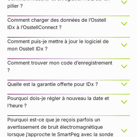
ici
pilier ?
Comment charger des données de l’Osstell
IDx à l’OsstellConnect ?
La plateforme de l’implant n’est pas propre
Comment puis-je mettre à jour le logiciel de
mon Osstell IDx ?
Comment trouver mon code d’enregistrement
?
Le SmartPeg est usagé ou endommagé
Si vous utilisez un SmartPeg réutilisable, assurez-
Quelle est la garantie offerte pour IDx ?
vous qu’il a été inspecté avant son utilisation et
que les 20 cycles de traitement n’ont pas été
Pourquoi dois-je régler à nouveau la date et
dépassés. Un SmartPeg réutilisable usé, tordu ou
l’heure ?
dont les filetages sont endommagés ne vibrera
pas correctement, et l’appareil risque de ne pas
Pourquoi est-ce que je reçois parfois un
pouvoir enregistrer de mesure.
avertissement de bruit électromagnétique
lorsque j’approche le SmartPeg avec la sonde
Un SmartPeg à usage unique est conçu pour un