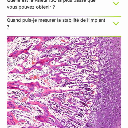
Quelle est la valeur ISQ la plus basse que
vous pouvez obtenir ?
Quand puis-je mesurer la stabilité de l’implant
La distance par rapport à l’instrument est trop
?
élevée
L’angle doit être ajusté
Assurez-vous de disposer du type de SmartPeg
adapté à l’implant spécifique