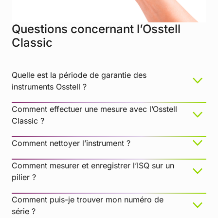
patient. Remplissez les données du patient et
enregistrez. Cliquez sur Nouveau traitement et
remplissez les informations relatives au
Questions concernant l’Osstell
traitement. Cliquez sur Ajouter un implant,
Classic
remplissez les données de l’implant et
enregistrez. Cliquez sur Mesurer la stabilité.
Quelle est la période de garantie des
S’il s’agit d’une mesure de suivi, sélectionnez le
instruments Osstell ?
patient, puis la dent dans le tableau des dents.
Cliquez sur Mesurer la stabilité.
Comment effectuer une mesure avec l’Osstell
Classic ?
Comment nettoyer l’instrument ?
Comment mesurer et enregistrer l’ISQ sur un
pilier ?
Comment puis-je trouver mon numéro de
série ?